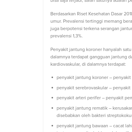
bisa saja terjadi, salah satunya adalah 
Berdasarkan Riset Kesehatan Dasar 201
umur. Prevalensi tertinggi memang berad
juga berpotensi terkena serangan jantun
prevalensi 1,3%.
Penyakit jantung koroner hanyalah satu
dalamnya terdapat gangguan jantung d
kardiovaskular, di dalamnya terdapat:
penyakit jantung koroner – penyaki
penyakit serebrovaskular – penyaki
penyakit arteri perifer – penyakit 
penyakit jantung rematik – kerusaka
disebabkan oleh bakteri streptokoku
penyakit jantung bawaan – cacat l