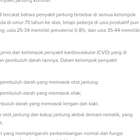
penyakit jantung koroner.
8 tercatat bahwa penyakit jantung tersebar di semua kelompok
a di umur 75 tahun ke atas, tetapi pekerja di usia produktif pun
g; usia 25-34 memiliki prevalensi 0,8%; dan usia 35-44 memiliki
 jenis dari kelompok penyakit kardiovaskular (CVD) yang di
an pembuluh darah lainnya. Dalam kelompok penyakit
t pembuluh darah yang memasok otot jantung;
t pembuluh darah yang memasok otak;
pembuluh darah yang memasok lengan dan kaki;
n otot jantung dan katup jantung akibat demam rematik, yang
s;
ahir yang mempengaruhi perkembangan normal dan fungsi