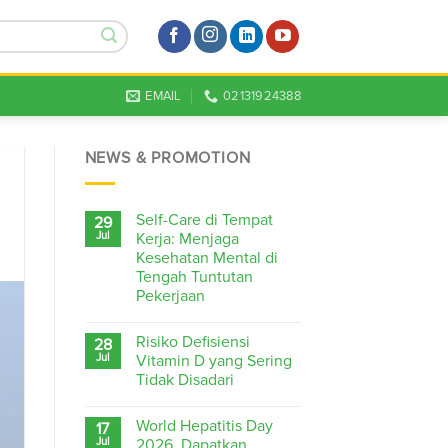
EMAIL
02131924388
NEWS & PROMOTION
Self-Care di Tempat
29
Jul
Kerja: Menjaga
Kesehatan Mental di
Tengah Tuntutan
Pekerjaan
Risiko Defisiensi
28
Jul
Vitamin D yang Sering
Tidak Disadari
World Hepatitis Day
17
Jul
2026, Dapatkan