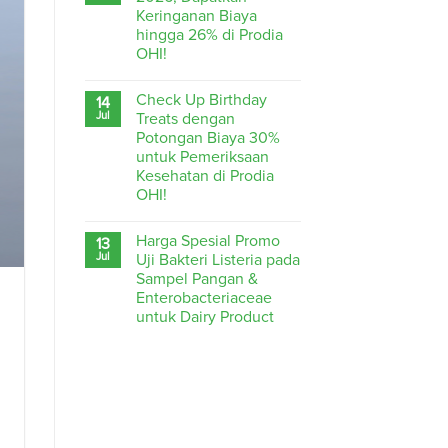
Keringanan Biaya
hingga 26% di Prodia
OHI!
Check Up Birthday
14
Jul
Treats dengan
Potongan Biaya 30%
untuk Pemeriksaan
Kesehatan di Prodia
OHI!
Harga Spesial Promo
13
Jul
Uji Bakteri Listeria pada
Sampel Pangan &
Enterobacteriaceae
untuk Dairy Product