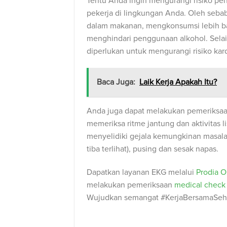
Tentu Anda ingin mengurangi risiko pen
pekerja di lingkungan Anda. Oleh seb
dalam makanan, mengkonsumsi lebih bany
menghindari penggunaan alkohol. Selain 
diperlukan untuk mengurangi risiko ka
Baca Juga:
Laik Kerja Apakah Itu?
Anda juga dapat melakukan pemeriksaan
memeriksa ritme jantung dan aktivitas l
menyelidiki gejala kemungkinan masalah 
tiba terlihat), pusing dan sesak napas.
Dapatkan layanan EKG melalui
Prodia O
melakukan pemeriksaan
medical check
Wujudkan semangat #KerjaBersamaSeh