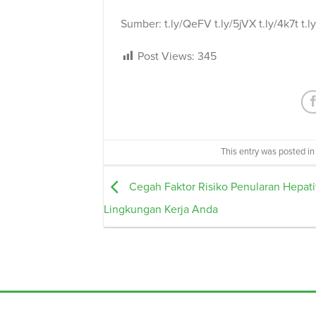
Sumber: t.ly/QeFV t.ly/5jVX t.ly/4k7t t.l
Post Views:
345
This entry was posted i
Cegah Faktor Risiko Penularan Hepatit
Lingkungan Kerja Anda