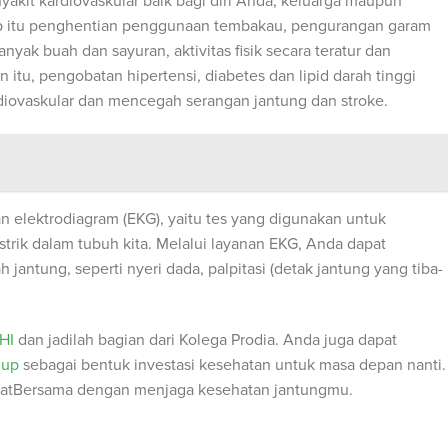
yakit kardiovaskular baik bagi diri Anda, keluarga maupun
ab itu penghentian penggunaan tembakau, pengurangan garam
ak buah dan sayuran, aktivitas fisik secara teratur dan
itu, pengobatan hipertensi, diabetes dan lipid darah tinggi
rdiovaskular dan mencegah serangan jantung dan stroke.
 elektrodiagram (EKG), yaitu tes yang digunakan untuk
istrik dalam tubuh kita. Melalui layanan EKG, Anda dapat
jantung, seperti nyeri dada, palpitasi (detak jantung yang tiba-
HI
dan jadilah bagian dari Kolega Prodia. Anda juga dapat
 up
sebagai bentuk investasi kesehatan untuk masa depan nanti.
atBersama dengan menjaga kesehatan jantungmu.