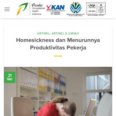
Skip
to
content
ARTIKEL
,
ARTIKEL & ILMIAH
Homesickness dan Menurunnya
Produktivitas Pekerja
21
Mar