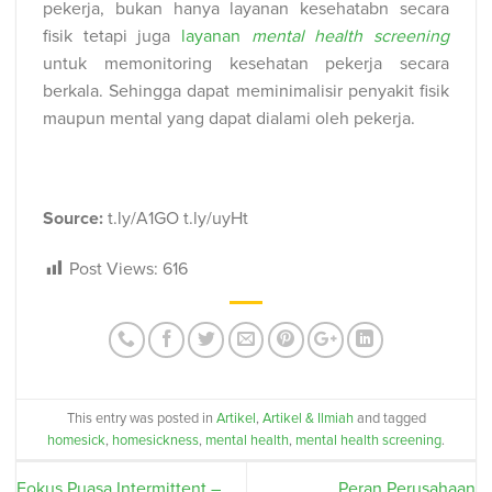
pekerja, bukan hanya layanan kesehatabn secara
fisik tetapi juga
layanan
mental health screening
untuk memonitoring kesehatan pekerja secara
berkala. Sehingga dapat meminimalisir penyakit fisik
maupun mental yang dapat dialami oleh pekerja.
Source:
t.ly/A1GO t.ly/uyHt
Post Views:
616
This entry was posted in
Artikel
,
Artikel & Ilmiah
and tagged
homesick
,
homesickness
,
mental health
,
mental health screening
.
Fokus Puasa Intermittent –
Peran Perusahaan