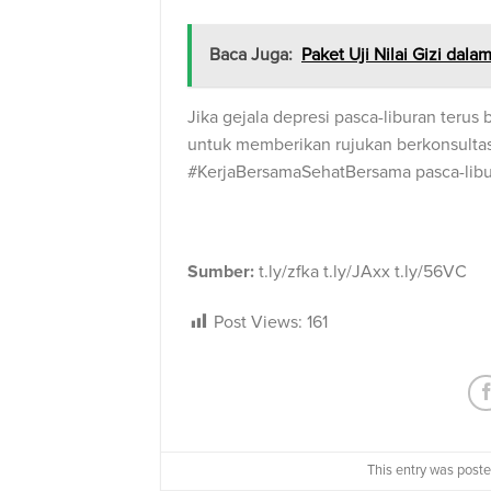
Baca Juga:
Paket Uji Nilai Gizi dal
Jika gejala depresi pasca-liburan terus
untuk memberikan rujukan berkonsultas
#KerjaBersamaSehatBersama pasca-libur
Sumber:
t.ly/zfka t.ly/JAxx t.ly/56VC
Post Views:
161
This entry was post