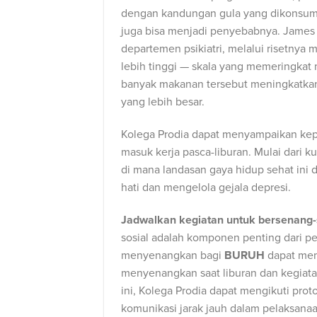
dengan kandungan gula yang dikonsums
juga bisa menjadi penyebabnya. James E
departemen psikiatri, melalui risetny
lebih tinggi — skala yang memeringka
banyak makanan tersebut meningkatka
yang lebih besar.
Kolega Prodia dapat menyampaikan ke
masuk kerja pasca-liburan. Mulai dari kual
di mana landasan gaya hidup sehat ini
hati dan mengelola gejala depresi.
Jadwalkan kegiatan untuk bersenang
sosial adalah komponen penting dari p
menyenangkan bagi
BURUH
dapat mem
menyenangkan saat liburan dan kegiatan
ini, Kolega Prodia dapat mengikuti pro
komunikasi jarak jauh dalam pelaksana