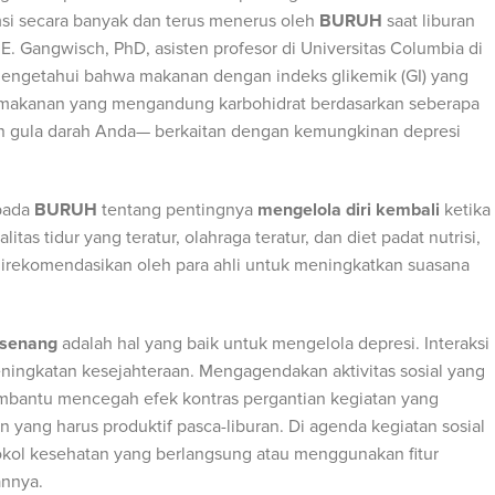
i secara banyak dan terus menerus oleh
BURUH
saat liburan
. Gangwisch, PhD, asisten profesor di Universitas Columbia di
a mengetahui bahwa makanan dengan indeks glikemik (GI) yang
t makanan yang mengandung karbohidrat berdasarkan seberapa
n gula darah Anda— berkaitan dengan kemungkinan depresi
pada
BURUH
tentang pentingnya
mengelola diri kembali
ketika
itas tidur yang teratur, olahraga teratur, dan diet padat nutrisi,
 direkomendasikan oleh para ahli untuk meningkatkan suasana
-senang
adalah hal yang baik untuk mengelola depresi. Interaksi
eningkatan kesejahteraan. Mengagendakan aktivitas sosial yang
bantu mencegah efek kontras pergantian kegiatan yang
 yang harus produktif pasca-liburan. Di agenda kegiatan sosial
tokol kesehatan yang berlangsung atau menggunakan fitur
annya.