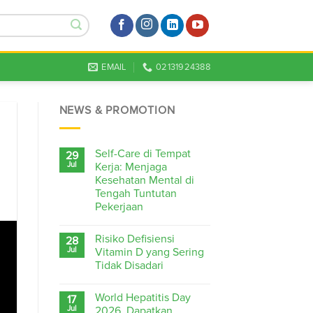
EMAIL
02131924388
NEWS & PROMOTION
Self-Care di Tempat
29
Jul
Kerja: Menjaga
Kesehatan Mental di
Tengah Tuntutan
Pekerjaan
Risiko Defisiensi
28
Jul
Vitamin D yang Sering
Tidak Disadari
World Hepatitis Day
17
Jul
2026, Dapatkan