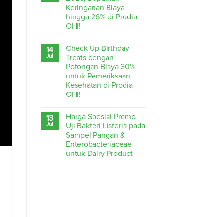
Keringanan Biaya
hingga 26% di Prodia
OHI!
Check Up Birthday
14
Jul
Treats dengan
Potongan Biaya 30%
untuk Pemeriksaan
Kesehatan di Prodia
OHI!
Harga Spesial Promo
13
Jul
Uji Bakteri Listeria pada
Sampel Pangan &
Enterobacteriaceae
untuk Dairy Product