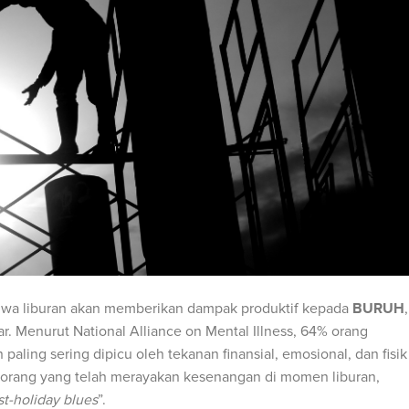
ahwa liburan akan memberikan dampak produktif kepada
BURUH
,
r. Menurut National Alliance on Mental Illness, 64% orang
paling sering dipicu oleh tekanan finansial, emosional, dan fisik
 orang yang telah merayakan kesenangan di momen liburan,
st-holiday blues
”.