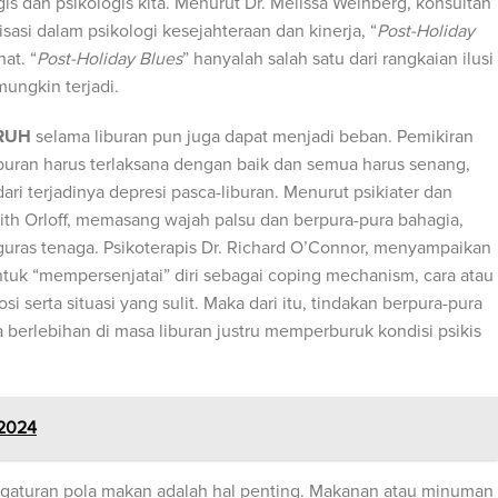
s dan psikologis kita. Menurut Dr. Melissa Weinberg, konsultan
sasi dalam psikologi kesejahteraan dan kinerja, “
Post-Holiday
at. “
Post-Holiday Blues
” hanyalah salah satu dari rangkaian ilusi
mungkin terjadi.
RUH
selama liburan pun juga dapat menjadi beban. Pemikiran
buran harus terlaksana dengan baik dan semua harus senang,
ri terjadinya depresi pasca-liburan. Menurut psikiater dan
dith Orloff, memasang wajah palsu dan berpura-pura bahagia,
guras tenaga. Psikoterapis Dr. Richard O’Connor, menyampaikan
tuk “mempersenjatai” diri sebagai coping mechanism, cara atau
 serta situasi yang sulit. Maka dari itu, tindakan berpura-pura
 berlebihan di masa liburan justru memperburuk kondisi psikis
 2024
ngaturan pola makan adalah hal penting. Makanan atau minuman