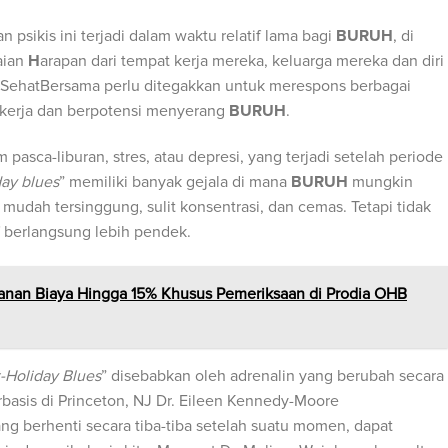
 psikis ini terjadi dalam waktu relatif lama bagi
BURUH
, di
aian
H
arapan dari tempat kerja mereka, keluarga mereka dan diri
SehatBersama perlu ditegakkan untuk merespons berbagai
 kerja dan berpotensi menyerang
BURUH
.
pasca-liburan, stres, atau depresi, yang terjadi setelah periode
day blues
” memiliki banyak gejala di mana
BURUH
mungkin
mudah tersinggung, sulit konsentrasi, dan cemas. Tetapi tidak
tif berlangsung lebih pendek.
ganan Biaya Hingga 15% Khusus Pemeriksaan di Prodia OHB
-Holiday Blues
” disebabkan oleh adrenalin yang berubah secara
erbasis di Princeton, NJ Dr. Eileen Kennedy-Moore
 berhenti secara tiba-tiba setelah suatu momen, dapat