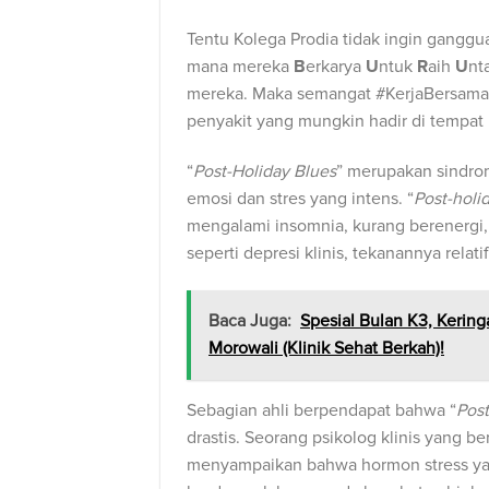
Tentu Kolega Prodia tidak ingin gangguan
mana mereka
B
erkarya
U
ntuk
R
aih
U
nt
mereka. Maka semangat #KerjaBersama
penyakit yang mungkin hadir di tempat
“
Post-Holiday Blues
” merupakan sindrom 
emosi dan stres yang intens. “
Post-holi
mengalami insomnia, kurang berenergi, 
seperti depresi klinis, tekanannya rela
Baca Juga:
Spesial Bulan K3, Kerin
Morowali (Klinik Sehat Berkah)!
Sebagian ahli berpendapat bahwa “
Post
drastis. Seorang psikolog klinis yang b
menyampaikan bahwa hormon stress yang