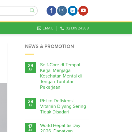
EMAIL
02131924388
NEWS & PROMOTION
Self-Care di Tempat
29
Jul
Kerja: Menjaga
Kesehatan Mental di
Tengah Tuntutan
Pekerjaan
Risiko Defisiensi
28
Jul
Vitamin D yang Sering
Tidak Disadari
World Hepatitis Day
17
Jul
2026, Dapatkan