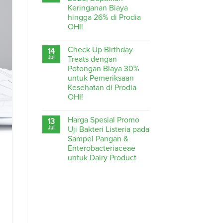
Keringanan Biaya
hingga 26% di Prodia
OHI!
Check Up Birthday
14
Jul
Treats dengan
Potongan Biaya 30%
untuk Pemeriksaan
Kesehatan di Prodia
OHI!
Harga Spesial Promo
13
Jul
Uji Bakteri Listeria pada
Sampel Pangan &
Enterobacteriaceae
untuk Dairy Product