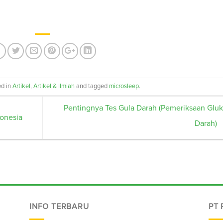
ed in
Artikel
,
Artikel & Ilmiah
and tagged
microsleep
.
Pentingnya Tes Gula Darah (Pemeriksaan Glu
donesia
Darah)
INFO TERBARU
PT