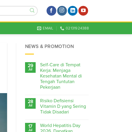
EMAIL
02131924388
NEWS & PROMOTION
Self-Care di Tempat
29
Jul
Kerja: Menjaga
Kesehatan Mental di
Tengah Tuntutan
Pekerjaan
Risiko Defisiensi
28
Jul
Vitamin D yang Sering
Tidak Disadari
World Hepatitis Day
17
Jul
2026, Dapatkan