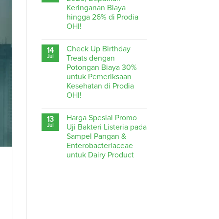
Keringanan Biaya
hingga 26% di Prodia
OHI!
Check Up Birthday
14
Jul
Treats dengan
Potongan Biaya 30%
untuk Pemeriksaan
Kesehatan di Prodia
OHI!
Harga Spesial Promo
13
Jul
Uji Bakteri Listeria pada
Sampel Pangan &
Enterobacteriaceae
untuk Dairy Product