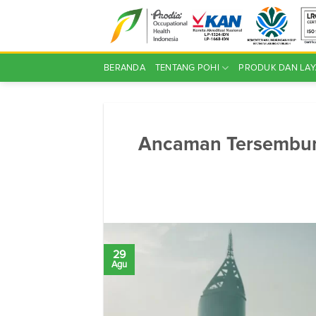
Skip
to
content
BERANDA
TENTANG POHI
PRODUK DAN LA
Ancaman Tersembuny
29
Agu