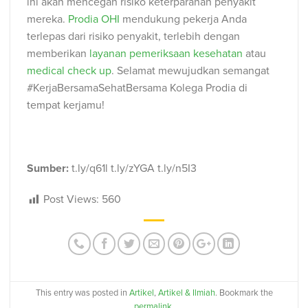
ini akan mencegah risiko keterparahan penyakit
mereka.
Prodia OHI
mendukung pekerja Anda
terlepas dari risiko penyakit, terlebih dengan
memberikan
layanan pemeriksaan kesehatan
atau
medical check up
. Selamat mewujudkan semangat
#KerjaBersamaSehatBersama Kolega Prodia di
tempat kerjamu!
Sumber:
t.ly/q61l t.ly/zYGA t.ly/n5I3
Post Views:
560
This entry was posted in
Artikel
,
Artikel & Ilmiah
. Bookmark the
permalink
.