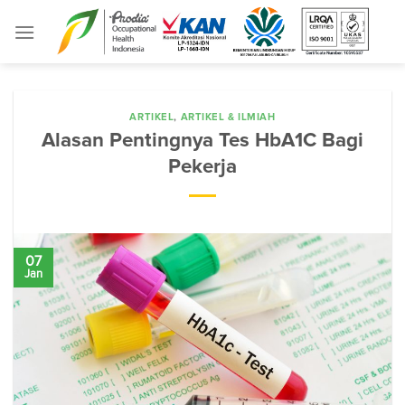
Skip
to
content
ARTIKEL
,
ARTIKEL & ILMIAH
Alasan Pentingnya Tes HbA1C Bagi
Pekerja
07
Jan